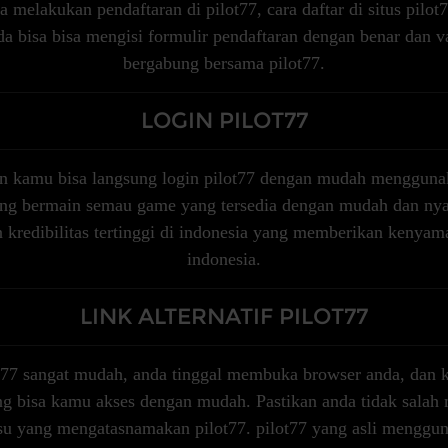
melakukan pendaftaran di pilot77, cara daftar di situs pilo
nda bisa bisa mengisi formulir pendaftaran dengan benar dan 
bergabung bersama pilot77.
LOGIN PILOT77
an kamu bisa langsung login pilot77 dengan mudah menggunak
sung bermain semau game yang tersedia dengan mudah dan n
n kredibilitas tertinggi di indonesia yang memberikan kenyam
indonesia.
LINK ALTERNATIF PILOT77
lot77 sangat mudah, anda tinggal membuka browser anda, dan k
ng bisa kamu akses dengan mudah. Pastikan anda tidak salah 
lsu yang mengatasnamakan pilot77. pilot77 yang asli menggun