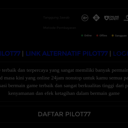
Tanggung Jawab
Metode Pembayaran
ILOT77
|
LINK ALTERNATIF PILOT77
|
LOG
 terbaik dan terpercaya yang sangat memiliki banyak permai
d masa kini yang online 24jam nonstop untuk kamu semua par
sasi bermain game terbaik dan sangat berkualitas tinggi dari 
kenyamanan dan efek ketagihan dalam bermain game
DAFTAR PILOT77