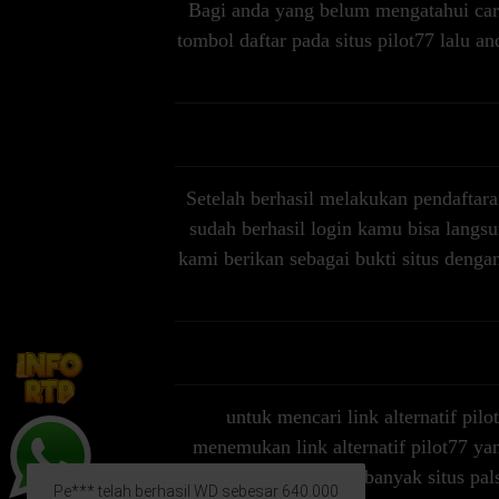
Bagi anda yang belum mengatahui cara 
tombol daftar pada situs pilot77 lalu a
Setelah berhasil melakukan pendaftar
sudah berhasil login kamu bisa lang
kami berikan sebagai bukti situs denga
untuk mencari link alternatif pi
menemukan link alternatif pilot77 ya
pilot77 karena sangat banyak situs pa
Pe*** telah berhasil WD sebesar 640.000