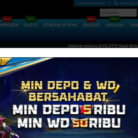
Lupa Kata Sandi ?
Hubungi K
BARU
BARU
PROMO
PROMO
DNPOKER
SLOTS
STREAM N SPIN
IDNLIVE
ARCADE
TAB
Selamat datang di PILOT77 Agen Bola & S