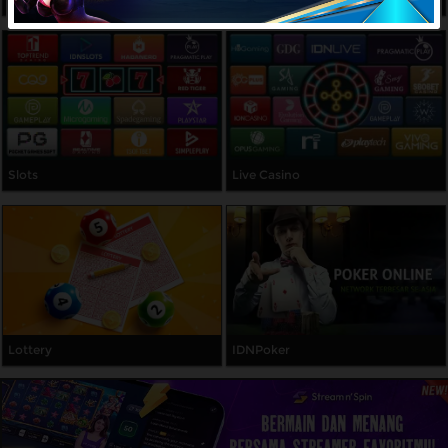
Referral
Promosi
Hubungi Kami
Live Chat
Slots
Live Casino
Pengaduan Customer
Pilih Bahasa:
MASUK
DAFTAR
Lottery
IDNPoker
&copy; Pilot77 : Portal Berita Bola Dan
Permainan Slot Terbaru 2026. Hak Cipta
Dilindungi.