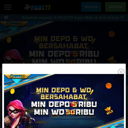
Beranda
MASUK
DAFTAR
Selamat datang di PILOT77 Agen Bola & Slot Online Terb
Sports
BARU
PROMO
Pilot77 : Portal Berita Bola 
Live Casino
BARU
IDNPoker
BARU
Slots
PROMO
IDNLIVE
BARU
Stream N Spin
MAINKAN
DAFTAR
Arcade
PROMO
Table Games
Lottery
BARU
PROMO
IDNRaffle
Sports
IDNLIVE